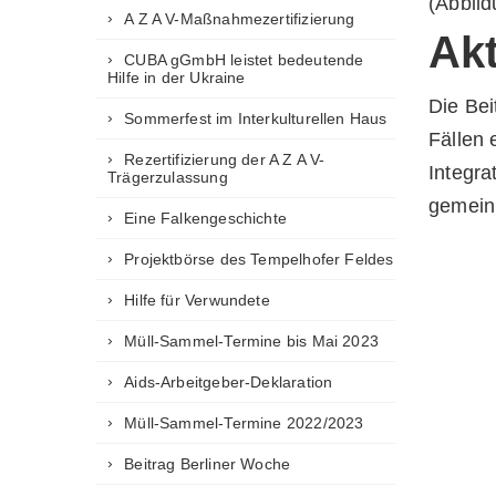
(Abbild
A Z A V-Maßnahmezertifizierung
Akt
CUBA gGmbH leistet bedeutende
Hilfe in der Ukraine
Die Bei
Sommerfest im Interkulturellen Haus
Fällen 
Rezertifizierung der A Z A V-
Integra
Trägerzulassung
gemeinn
Eine Falkengeschichte
Projektbörse des Tempelhofer Feldes
Hilfe für Verwundete
Müll-Sammel-Termine bis Mai 2023
Aids-Arbeitgeber-Deklaration
Müll-Sammel-Termine 2022/2023
Beitrag Berliner Woche