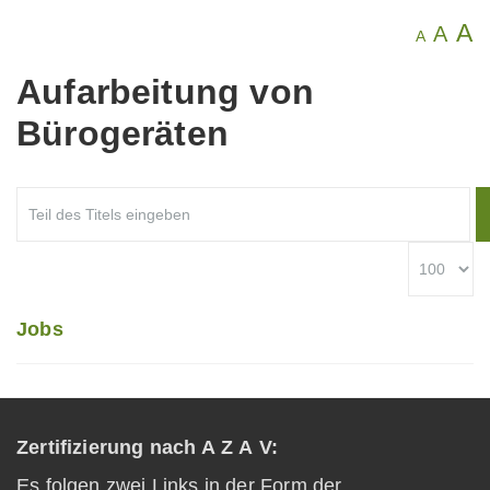
A
A
A
Aufarbeitung von
Bürogeräten
Jobs
Zertifizierung nach A Z A V:
Es folgen zwei Links in der Form der