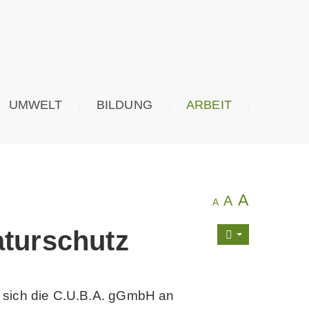
UMWELT
BILDUNG
ARBEIT
A
A
A
turschutz
gt sich die C.U.B.A. gGmbH an