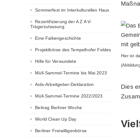
Maßnah
Sommerfest im Interkulturellen Haus
Rezertifizierung der A Z A V-
Trägerzulassung
Eine Falkengeschichte
Projektbörse des Tempelhofer Feldes
Hier ist 
Hilfe für Verwundete
(Abbildun
Müll-Sammel-Termine bis Mai 2023
Aids-Arbeitgeber-Deklaration
Dies e
Zusamm
Müll-Sammel-Termine 2022/2023
Beitrag Berliner Woche
World Clean Up Day
Viel
Berliner Freiwilligenbörse