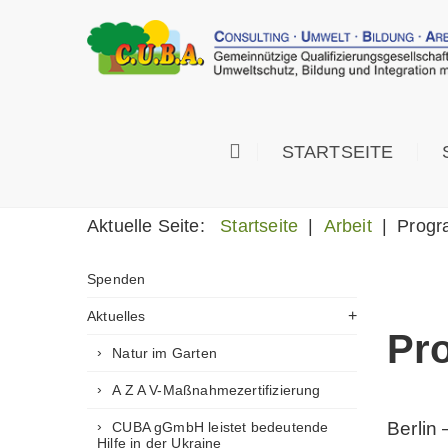
STARTSEITE
Suchen
Aktuelle Seite:
Startseite
|
Arbeit
|
Progr
Spenden
Aktuelles
Pr
Natur im Garten
A Z A V-Maßnahmezertifizierung
Berlin
CUBA gGmbH leistet bedeutende
Hilfe in der Ukraine