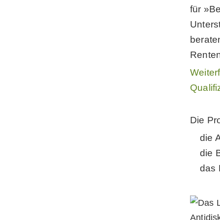
für »B
Unters
berate
Renten
Weiter
Qualif
Die Pro
die A
die 
das 