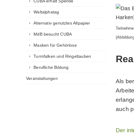
CUBA erhält Spende
Weltalphatag
Alternativ genutztes Altpapier
Teilnehme
MdB besucht CUBA
(Abbildun
Masken für Gehörlose
Rea
Turmfalken und Ringeltauben
Berufliche Bildung
Veranstaltungen
Als be
Arbeit
erlang
auch p
Der in